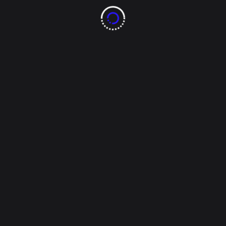
 príncipe
Eduardo
. A la familia se sumaron ocho nietos y 12 bisni
, el hijo mayor de la reina, es el primero en la línea de suce
lacio de
Buckingham,
Londres, bajo el nombre de
Charles Phil
ó en la Princesa de Gales. La pareja tuvo dos hijos,
William
y
Har
rte de la princesa Diana el 31 de agosto de 1997, el príncipe Ca