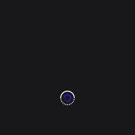
Overseer
Octubre 4, 2022
Hogar
Cocinas con barra:
decorativas y
funcionales
Si estás pensando en renovar la cocina, no lo
dudes, incorpora una barra, ya que aporta
versatilidad, estética y funcionalidad. Además se
adapta a cualquier tipo y tamaño de cocina. Las
cocinas con barra ofrecen una estética más
moderna y actual. Es un concepto innovador que