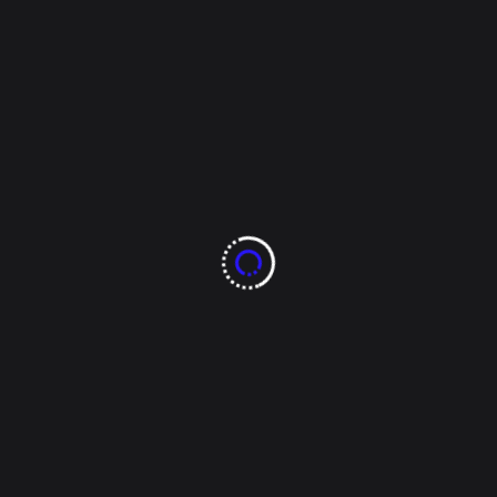
Tags:
25 de marzo 2026
880 noticias
8ochenta noticias
anticiclón
capital chihuahuense
chihuahua
Chínipas
clima chihuahua
delicias
Ojinaga
Onda de calor
pronóstico del tiempo
protección civil
temperaturas extremas
vientos fuertes
zona serrana
Read More