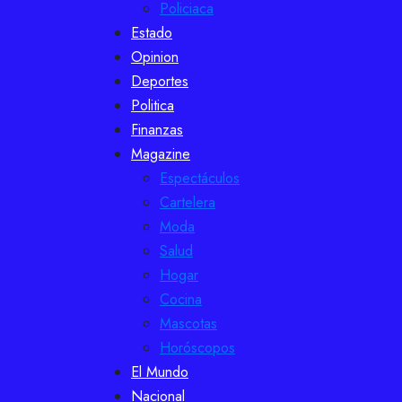
Policiaca
Estado
Opinion
Deportes
Politica
Finanzas
Magazine
Espectáculos
Cartelera
Moda
Salud
Hogar
Cocina
Mascotas
Horóscopos
El Mundo
Nacional