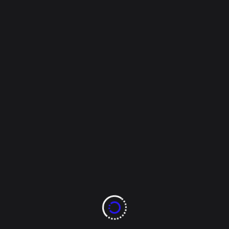
tu mascota en esta
temporada
La muda de pelo en perros es un proceso natural
que suele intensificarse durante ciertas épocas del
año, especialmente en primavera y otoño. Aunque
para muchos dueños representa más limpieza en
casa y muebles llenos de pelos, para los perros
implica un importante cambio fisiológico que
requiere atención y cuidados [...]
Tags:
8ochenta noticias
chihuahua
mascotas
Read More