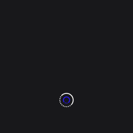
Gustavo Elizondo, presentaron este lunes una
denuncia penal ante la Fiscalía Anticorrupción del
Estado de Chihuahua en contra del alcalde con
licencia de Ciudad Juárez, Cruz Pérez Cuéllar, por
los presuntos delitos de peculado y uso indebido de
facultades, relacionados con la [...]
Tags:
barredoras mecánicas
chihuahua
Ciudad Juárez
Cruz Pérez Cuéllar
fiscalía anticorrupción
Gustavo Elizondo
PYPRA
Ramón Galindo
SAT
Read More