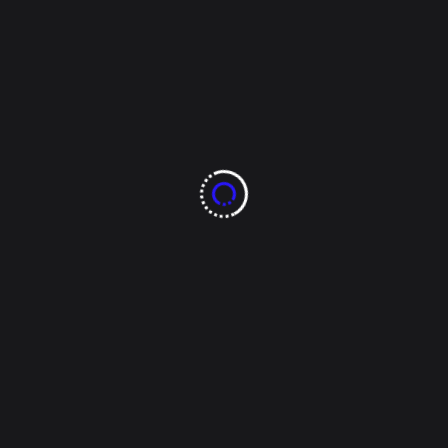
ron la intervención del gobierno estatal para frenar el aumento 
or Cruz Pérez Cuéllar. De igual forma, pidieron evitar el increme