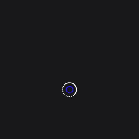
Dos automóviles impactaron y uno volcó a la altura
del kilómetro 31 de la carretera en mención se trata
de un Jeep Liberty y un Mazda.