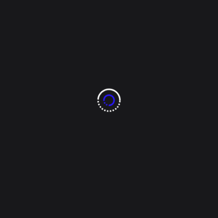
 compara a Cuauhtémoc Bl
ontijo, comparó a su ex-pareja Cuauhtémoc Blanco con el actor d
er.
 que tenía con su ex Cuauhtémoc Blanco:
 ojo alegre”,
comentó la actriz.
a américa es muy diferente a como todos lo conocen:
lo califica. Es sincero, noble, de buen corazón, y eso es algo q
bonito que cualquier mujer se lo merece, porque desde niñas so
mpartir esa experiencia”.
as cosas en común durante la relación:
e identificaba mucho porque veníamos desde abajo. Nos costó 