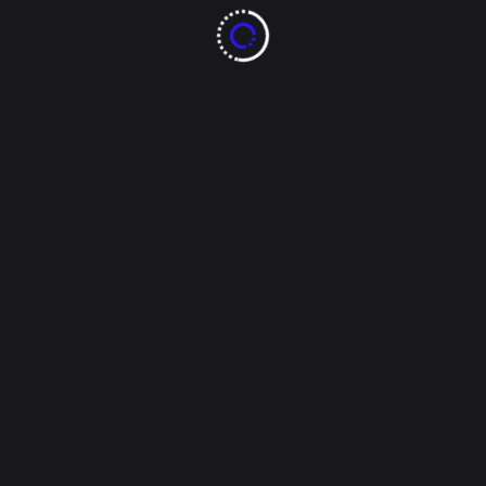
iniciado. Las varices, con baños de agua fría, se
alivian.
Escorpio (Del 23 de octubre al 22 de
noviembre)
Su gran magnetismo atraerá a todo tipo de
personas. Su esfuerzo le reporta unos ingresos
extras. Funciona todo mejor en el trabajo actuando
de forma sutil. Buena ocasión para reflexionar sobre
su dieta.
Sagitario (Del 23 de noviembre al 22 de
diciembre)