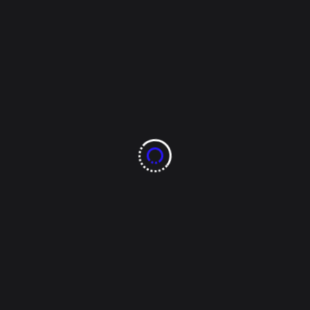
 cautelares al exmandatario estatal la solicitó la Fiscalía Gener
s, país en el que fue detenido.
ado permanezca bajo la medida cautelar de prisión preventiva, mi
alud de César D.J., derivada del encierro.
dor son Peculado y Asociación Delictuosa con penalidad agravada
solverá lo solicitado por los agentes de Ministerio Público, desp
.
 una medida diferente.
és del receso decretado hoy, continúe el procedimiento legal y 
en el Centro de Reinserción Social.