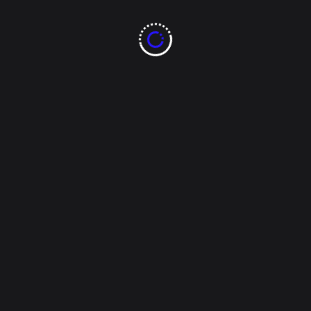
El alcalde destacó que esta edición representa un
crecimiento histórico del programa, pues
anteriormente se entregaban entre
70 y 100
aparatos auditivos por año
, mientras que en esta