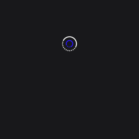
nstituciones mostró su preocupación por problemáticas entre los 
nal del DIF Estatal se comparten herramientas para desarrollar la
s, las y los alumnos logran identificar la importancia de la comun
e convivencia diarias.
rtancia de considerar que cada persona tiene una manera distinta d
 los problemas.
aestros participaron en el taller
“Comunicación Afectiva”
, para 
o que tienen las palabras en el desarrollo de niños, niñas y adol