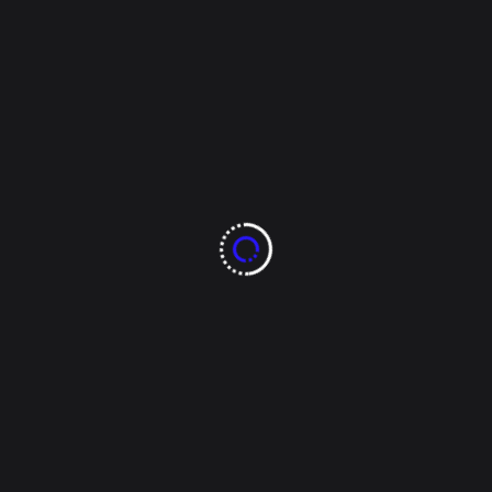
ración. Las funciones se realizarán los días 11 y 12 de abril de
iales.
es, la Muestra de Teatro recibió 25 postulaciones, de las cuale
con 10 finalistas. Este año, se espera ampliar la participación, 
rán completamente en línea a través de la página del Instituto de