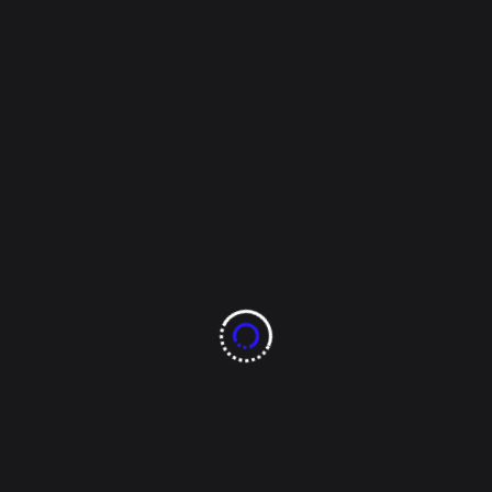
 la Feria del Arte
 Feria del Arte invitó a la comunidad Chihuahuense a la primera