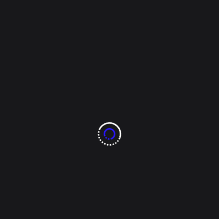
Cabe destacar que la Dirección de Mantenimiento
Urbano realiza la limpieza de 184 vialidades, que son
atendidas de manera periódica, para evitar mala
imagen urbana y que se generen focos de infección.
De esta forma se reafirma el compromiso con la
ciudadanía de mantener una ciudad limpia con
espacios públicos, vialidades y parques dignos de
una Capital competitiva.
Comparte esto:
Facebook
X