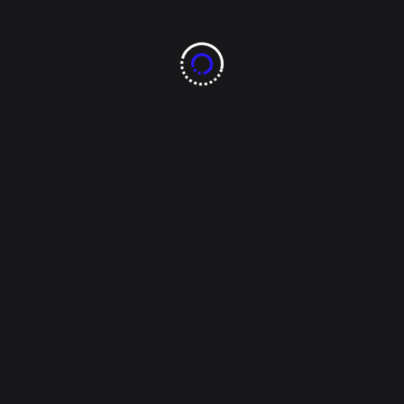
e extranjeros que vienen a la ciudad y son multados por fumar.
 Chihuahua, junto con otros estados como Coahuila, Nuevo León
sumo de tabaco, cada año 51 mil personas en México y 165 mil n
umo de tabaco ajeno.
comerciantes de Chihuahua refleja un conflicto entre la preocupa
s económicas a los comerciantes de la región. Será interesante 
a problemática compleja.