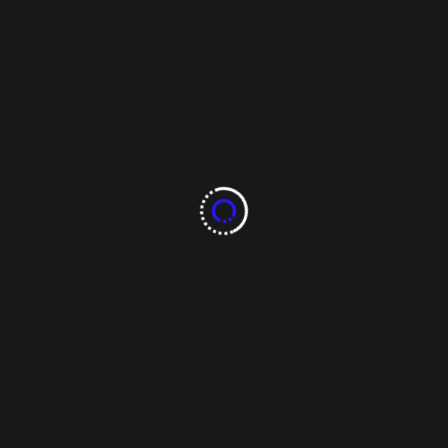
Tipos de testamento en Chihuahua
Testamento público abierto:
Se realiza
ante notario público y tres testigos.
Testamento ológrafo:
Escrito de puño y
letra, se deposita en sobre cerrado ante
el registrador.
Beneficio económico
Durante septiembre, el trámite tiene un
descuento del 50% en el pago de
derechos. El costo regular de registro es
de $1,014 pesos, pero durante la
campaña se reduce a $507 pesos.