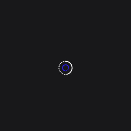
ciaca
lito, sobre la carretera a 
dos, muertos y versiones 
etismo se vivió en la comunidad de El Pueblito, sobre la carreter
lento operativo que habría dejado varios detenidos y personas s
pezaron a difundirse entre pobladores, el saldo preliminar serí
el momento las autoridades no han emitido información oficial que
én asesinaron a un hombre identificado como Robert