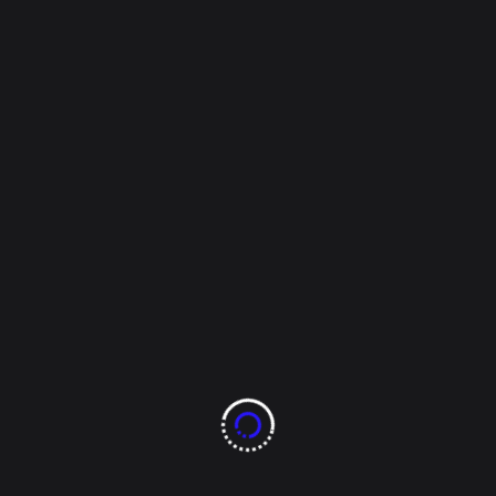
con reportero tras
ser cuestionado por
gastos en su
campaña.
“Estar aquí no me costó más de 3 mil pesos,
responde Santiago al reportero, al cual le determina
es una cifra. -No es clara. – le cuestiona el
reportero ¿Cómo no es clara, quieres que te diga
cuánto me cuesta un km de gasolina, esa es la nota,
eso quieres?”.