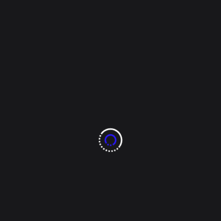
Anuncia su renuncia
Marcelo Ebrart para
el lunes 12 Junio
Anuncia su renuncia Marcelo Ebrart para el lunes 12
Junio
Marcelo Ebrard renuncia a su cargo
en la Secretaría de Relaciones
Exteriores a partir del próximo lunes
12 de junio.
pic.twitter.com/qRynF5d59L