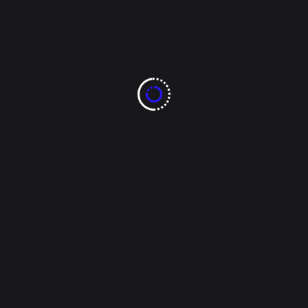
i Ciudad
nte por violación de alumna 
tiran “cartel” con imagen del profesor abusivo. La manifestación 
legio de Bachilleres en exigencia de que las autoridades actúen 
Acoso
bachilleres chihuahua
chihuahua
chihuahua capital
Violación alumna