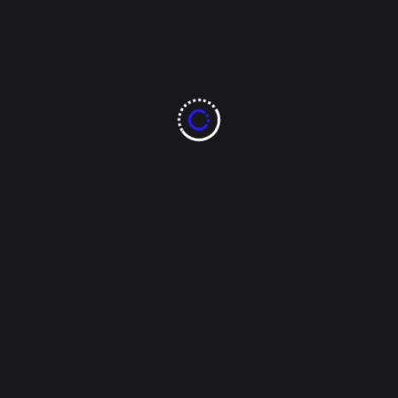
Overseer
Octubre 19, 2024
Mi Ciudad
Grupo de Apoyo Al-
Anon: Ayuda para