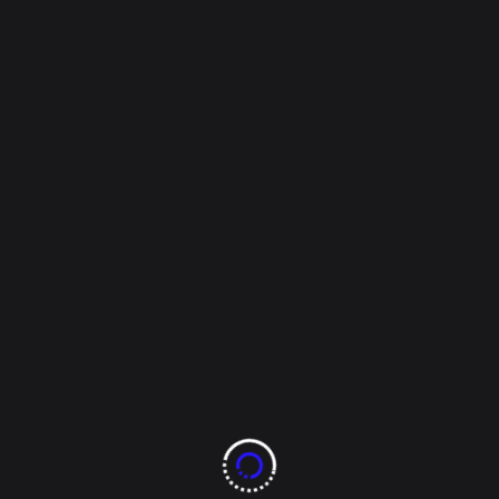
Overseer
Noviembre 23, 2022
Mi Ciudad
Muere ancianita tras
ser aplastada por
maquilero en el centro
de la ciudad
Información por: Reportero de Policíacas. Después
de haber estado hospitalizada debido a que un
camión de una empresa maquiladora la atropellara el