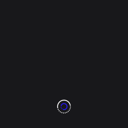
Overseer
Septiembre 8, 2022
Mi Ciudad
Proliferan los yonkes en
plena vía pública ante
indiferencia de
Vialidad
Información y fotos por: Silver Juárez Arce *No se
ve acción de Vialidad para retirar unidades
envejecidas A pesar de que la autoridad Vial