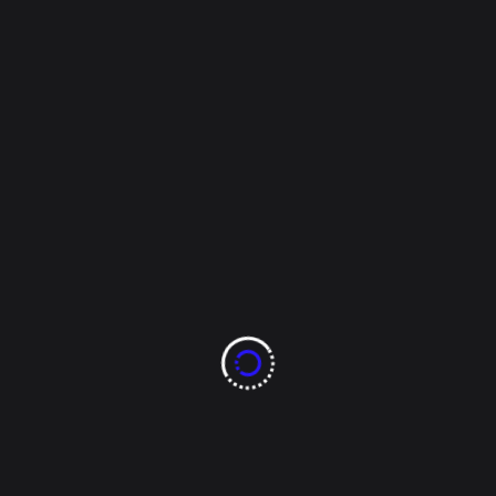
acoso sexual que habrían ocurrido durante el rodaje
de la película Romper [...]
Tags:
8ochenta noticias
Blake Lively
chihuahua
Espectáculos
Juicio
Justin Baldoni
Read More