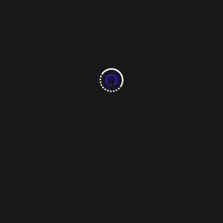
sico Tapatío: Chivas se Burla 
ia Pasada
ío, Chivas ha avivado la rivalidad con Atlas FC, recordando su tr
varado. Este duelo, que se realizará en la jornada 11 del Apertu