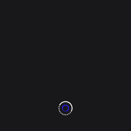
Overseer
Septiembre 1, 2022
Mi Ciudad
Encuentran a ejecutado
en fraccionamiento Los
Arcos
Información y Foto por: Reportero de Policiacas Fue
asesinado ayer y hoy encontraron su cuerpo. Este
mediodía la Policía Municipal acudió al domicilio
ubicado entre las calles Arco de Benavento y Arco
de Mausoleos en el Fraccionamiento Los Arcos para