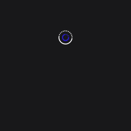
Presentan carrera
recreativa de 5K por el
mes del Ejército y la
Fuerza Aérea
Se realizará este domingo 22 de febrero con
módulos de equipos tácticos para las familias [...]
Tags:
880 noticias
8ochenta noticias
chihuahua
Ejército
Fuerza Aérea
IMCFD
Juan José Abdo