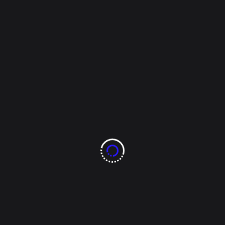
Overseer
Abril 13, 2023
Espectáculos
¿Cuántos hijos tuvo
Joan Sebastián?
El cantante Joan Sebastián mejor conocido como “El
Rey del Jaripeo” (1975-2015) tuvo 8 hijos 4 hombres
y 4 mujeres. Producto de su relación con su primera
esposa, Teresa González, nacieron Trigo, Juan
Sebastián y José Manuel Figueroa. El primogénito de
Joan Sebastián fue José Manuel Figueroa, quien
actualmente continúa [...]