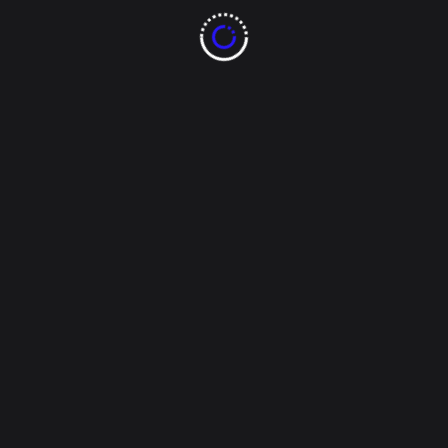
Julio 17, 2024
Espectáculos
Jack Black cancela gira
de Tenacious D tras