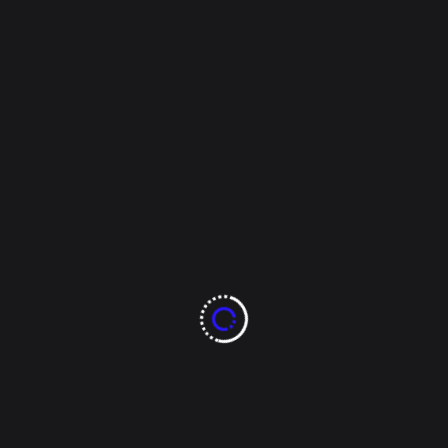
encargada de la unidad de delitos sexuales en la
región. Esta acción fue ejecutada por la Policía
Municipal en [...]
Tags:
2 de abril 2024
2024
chihuahua
chihuahua capital
chiwas
Cony Márquez
CUU
Lorena Martínez Vigil
policiacas
Read More