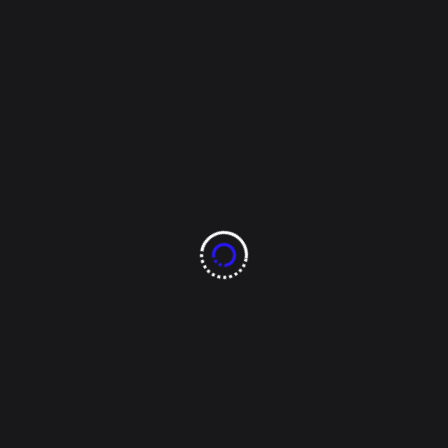
Grupo Carso adquiere
Ichalkil y Pokoch por
530 millones de
dólares, de la familia
Bailléres
Carlos Slim, el hombre más rico de México, sigue
ampliando su presencia en el sector petrolero. El
martes, el presidente Andrés Manuel López
Obrador confirmó que el magnate adquirió dos
campos petroleros que pertenecían a la familia
Baillères, una operación por 530 millones de
dólares. La adquisición, que se concretó [...]