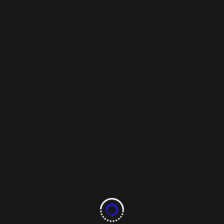
Overseer
Octubre 6, 2022
Nacional
Miércoles negro en
México: masacre de 18
en Guerrero y
asesinato de diputada
en Morelos
*Grupo armado Los Tequileros se atribuye homicidio
del presidente municipal de San Miguel Totolapan,
Conrado Mendoza Almeda; su padre también