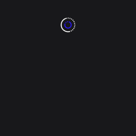
la Temporada NBA
2024-2025
El primer mes de la temporada NBA 2024-2025 ha
visto actuaciones sobresalientes, pero Nikola Jokic
se ha consolidado como el favorito al premio MVP.
El jugador de los Denver Nuggets lidera el ranking
con estadísticas impresionantes, incluyendo un
promedio de 29.7 puntos, 13.7 rebotes y 11.7
asistencias por partido. A [...]
Tags:
deportes
jokic
mvp
nba
Read More