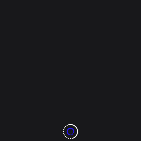
Overseer
Diciembre 26, 2022
Estado
FGE EN búsqueda de
13 personas
desaparecidas en
Cóyame del Sotol
La Fiscalía General del Estado, intensificó los
rastreos pedestres y aéreos en búsqueda de 13
personas desaparecidas y/o privadas de la libertad