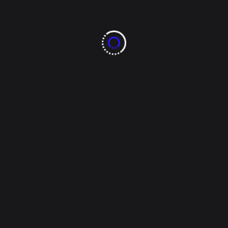
mitología griega
Dior ha presentado su espectáculo en el Museo
Rodin de París, en donde presento su colección de
Alta Costura Otoño/Invierno 2023-2024, donde
abre con una llamativa exhibición de blanco, que
simboliza tanto la elegancia como el movimiento
sufragista. La colección rinde homenaje a figura de
Penélope, personaje icónico de la [...]
Tags:
Christian Dior
culto en una colección minimalista
diosas de la mitología griega