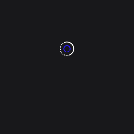
PAN
PRI
SomosMX
Read More
IrisHermes
Julio 20, 2026
Congreso