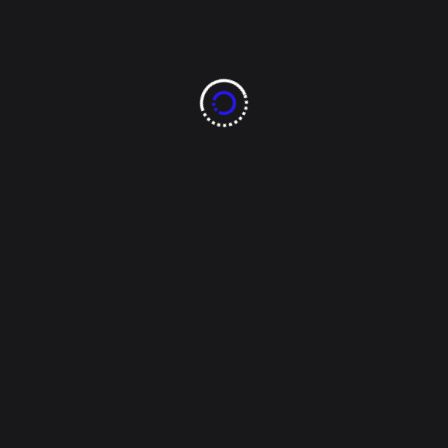
Congreso
troceso para las mujeres”: Mar
ientes generaciones de mujeres que puedan ocupar puestos de rep
tada por el distrito 12, Margarita Blackaller, mencionó que la ref
es de [...]
was
CUU
Margarita Blackaller
No a la reforma del INE
Ref