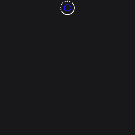
decenas de negocios, generando que muchas
familias se fueran a la quiebra. Sin embargo otros
casos, como el [...]
Tags:
120 pesos el lavado de auto
8ochenta noticias
Avenida Hidroeléctrica Chicoasén y calle Olivo Negro
chihuahua
cierre de decenas de negocios
Colonia Los Olivos
Enrique López
Pese a la contingencia por COVID-19
por dentro y por fuera