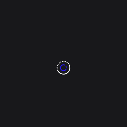
chihuahua capital
Fiscalía General del Estado
granjas cerro grande
Servicio Médico Forense
Read More