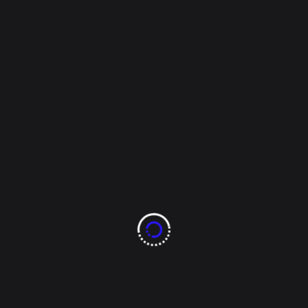
Overseer
Octubre 5, 2022
Policiaca
Le disparan en siete
ocasiones y pierde la
vida
Información del Reportero de Policíacas Testigos
señalaron que realizaban cuentas de dinero por lo
que discutieron y uno sacó el arma de fuego Un
hombre perdió la vida anoche anoche al recibir al
menos siete impactos por proyectil de arma de
fuego al momento de una discusión en Portal del