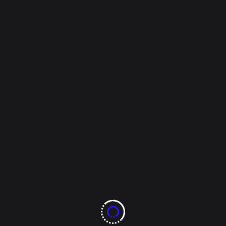
Encuentro con la
Cultura y la Artesanía
Indígena
Nota y Fotos por: Silver Juárez Arce Hoy, en la
emblemática Plaza de Armas de Chihuahua, se lleva
a cabo el evento corredor artesanal Tamojé Newá,
que reúne a 80 artesanos provenientes de diversas
regiones del país, incluyendo Oaxaca, Querétaro y,
por supuesto, Chihuahua. Esta feria, que comenzó
ayer y [...]
Tags:
chihuahua
chihuahua capital
chiwas