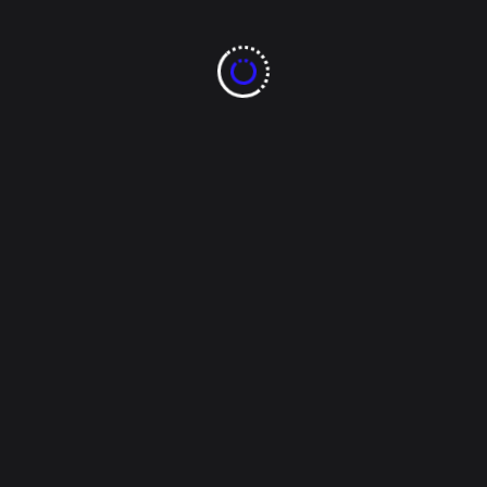
Issac Olvera
Febrero 15, 2025
Estado
Sismo de 5.3 grados
en Ciudad Juárez
La noche del viernes, un sismo de 5.3 grados en la
escala de Richter se registró a 53 km al noroeste de
Toyah, Texas, sintiéndose en ambos lados de la
frontera. Ciudadanos compartieron su experiencia
en redes sociales al percibir el temblor alrededor de
las 10:23 p.m. Según la Dirección [...]