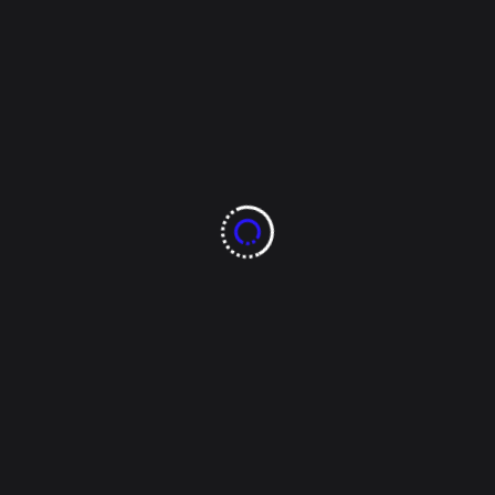
unicipio
380 baches hoy por la maña
án hoy por la tarde [...]