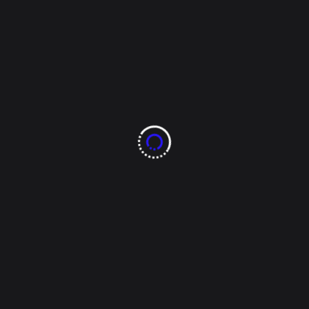
de inversión extranjera
en plena guerra
comercial con Trump:
¿resiliencia o
espejismo?
En medio de amenazas arancelarias y tensiones
diplomáticas con Estados Unidos, México alcanzó un
nuevo récord de Inversión Extranjera Directa (IED)
durante el segundo trimestre de 2025. La
presidenta Claudia Sheinbaum celebró el dato como
prueba de que “ni los aranceles pudieron con la
economía mexicana”. Pero analistas advierten que