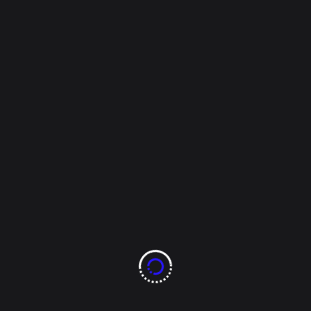
Overseer
Noviembre 15, 2022
Estado
Vinculan a proceso a
imputado por violación
de un adolescente
La Fiscalía de Distrito Zona Norte, obtuvo la
vinculación a proceso del imputado Miguel Ángel C.
R., por el delito de violación agravada, cometido en
perjuicio de un adolescente de 14 años de edad, en