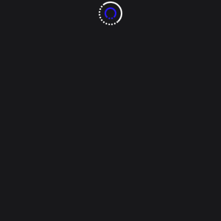
problema leve de salud podríamos causarnos algo
mucho más grave. Además, de que éste aumenta el
riesgo de sufrir un ataque cardiaco o cerebro
vascular.
Algunos de los efectos secundarios de este
medicamento son:
Sí te encuentras en tratamiento con este
medicamento y presentas alguno de estos síntomas
consulta con tu médico lo antes posible.
Comparte esto:
Facebook
X