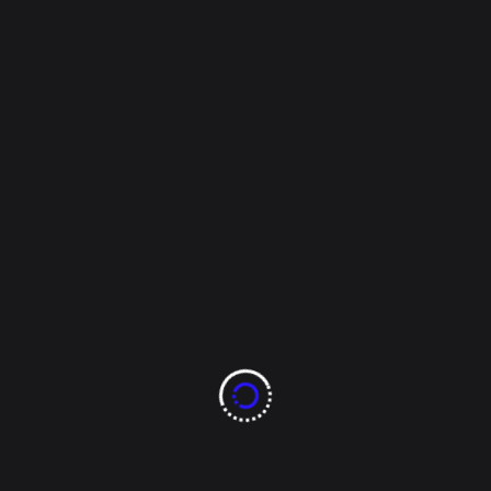
agazine
,
Mi Ciudad
por Facebook la última fu
Príncipe”
ino “La Golondrina y su Príncipe” se transmite en estos momento
rhAWq2
ión en El Palomar, hoy llega a su fin este espectáculo.