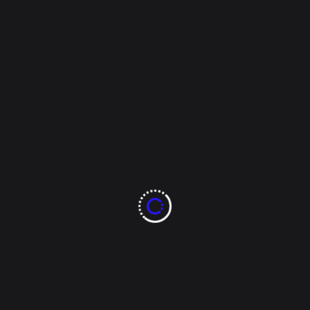
sponchados, tiendas de abarrotes, notarías, cadenas de tiendas 
icios que ofrece, brindando así espacios más seguros para sus c
Camargo, invitó a quienes deseen recibir mayor información sobre 
42-73-00, extensión 3102, o bien al 072, donde serán orientados 